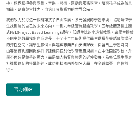
持，透過積極參與學術、音樂、藝術、運動與服務學習，培育孩子成為兼具
知識、創意與實踐力，自信且具影響力的世界公民。
我們致力於打造一個能讓孩子自由探索、多元發展的學習環境，協助每位學
生找到屬於自己的未來方向。一到九年級實施雙語教學，五年級起安排主題
式PBL(Project Based Learning)課程，低師生比的小班制教學，讓學生體驗
不同主題教學找出自我專長，十至十二年級則提供學生選擇全美語國際課程
的彈性空間，讓學生依個人興趣與志向自由安排課表，保留自主學習時間，
由專業諮詢顧問提供升學建議與個別化學習進度規劃。在中信國際學校，升
學不再只是競爭的壓力，而是個人特質與興趣的延伸發展，為每位學生量身
打造最適切的升學路徑，成功銜接國內外知名大學，在全球舞臺上自信前
行。
官方網站